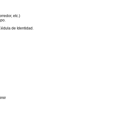
rredor, etc.)
mpo.
 Cédula de Identidad.
imir