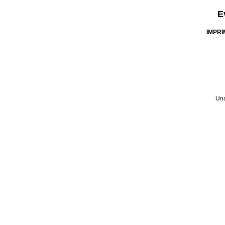
E
IMPRI
Una